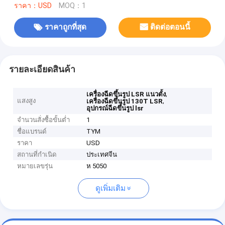
ราคา：USD
MOQ：1
ราคาถูกที่สุด
ติดต่อตอนนี้
รายละเอียดสินค้า
,
เครื่องฉีดขึ้นรูป LSR แนวตั้ง
แสงสูง
,
เครื่องฉีดขึ้นรูป 130T LSR
อุปกรณ์ฉีดขึ้นรูป lsr
จำนวนสั่งซื้อขั้นต่ำ
1
ชื่อแบรนด์
TYM
ราคา
USD
สถานที่กำเนิด
ประเทศจีน
หมายเลขรุ่น
ห 5050
ดูเพิ่มเติม